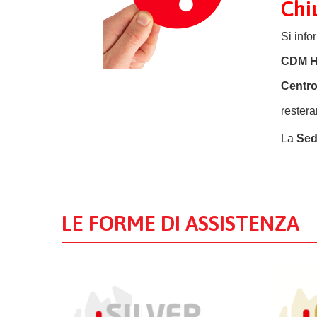
Chiu
Si info
CDM He
Centro
rester
La
Sed
LE FORME DI ASSISTENZA