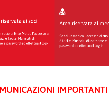
ACCESSO SOCI
ACCESSO ME
riservata ai soci
Area riservata ai med
n socio di Ente Mutuo l’accesso ai
Area Riservata →
Area Riservat
Se sei un medico l’accesso ai tuoi 
vizi è facile. Munisciti di
è facile. Munisciti di username e
e e password ed effettua il log-
password ed effettua il log-in.
MUNICAZIONI IMPORTANTI