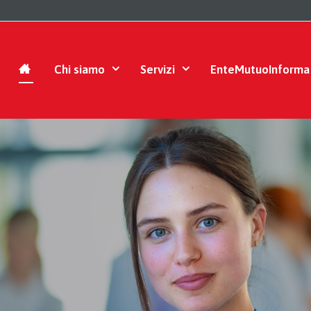
Chi siamo
Servizi
EnteMutuoInforma