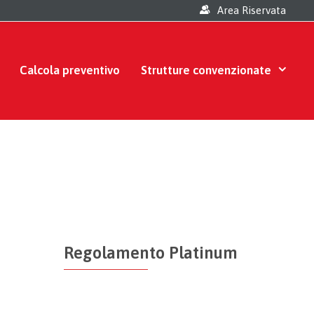
Area Riservata
Calcola preventivo
Strutture convenzionate
Regolamento Platinum