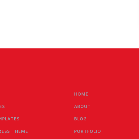
HOME
ES
ABOUT
MPLATES
BLOG
ESS THEME
PORTFOLIO