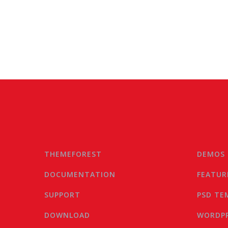
THEMEFOREST
DEMOS
DOCUMENTATION
FEATUR
SUPPORT
PSD TE
DOWNLOAD
WORDPR