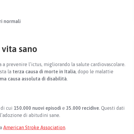
ri normali
 vita sano
 a prevenire l’ictus, migliorando la salute cardiovascolare.
esta la
terza causa di morte in Italia
, dopo le malattie
ima causa assoluta di disabilità
.
, di cui
150.000 nuovi episodi
e
35.000 recidive
. Questi dati
’adozione di abitudini sane.
la
American Stroke Association
.