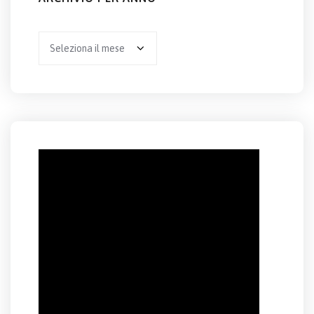
Archivio
per
anno