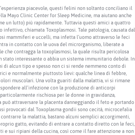
’esperienza piacevole, questi felini non soltanto conciliano il
lla Mayo Clinic Center for Sleep Medicine, ma aiutano anche
ome un lutto) più rapidamente. Tuttavia questi amici a quattro
o infettivo, chiamata Toxoplasmosi. Tale patologia, causata dal
si mammiferi e uccelli, ma infetta l’uomo attraverso le feci
entra in contatto con le uova del microrganismo, liberate a
ile che contragga la toxoplasmosi, la quale risulta pericolosa
 in stato interessante o abbia un sistema immunitario debole. In
anni di alcun tipo e spesso non ci si rende nemmeno conto di
ici e normalmente piuttosto lievi: qualche linea di febbre,
olori muscolari. Una volta guariti dalla malattia, vi si rimane
ispondere all’infezione con la produzione di anticorpi
a particolarmente rischiosa per le donne in gravidanza,
a può attraversare la placenta danneggiando il feto e portando
fusi provocati dal Toxoplasma gondii sono cecità, microcefalia
 contrarre la malattia, bastano alcuni semplici accorgimenti,
proprio gatto, evitando di entrare a contatto diretto con le feci,
sti e sui ripiani della cucina, così come il fare attenzione a non