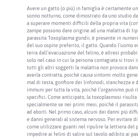
Avere un gatto (o più) in famiglia è certamente un
sonno notturno, come dimostrato da uno studio de
a superare momenti difficili della propria vita (c
zampe possono dare origine ad una malattia di tip
parassita Toxoplasma gondii, è presente in numero
del suo ospite preferito, il gatto. Quando l’uomo 
terra dall’evacuazione del felino, è altresì probab
solo nel caso in cui la persona contagiata si trovi
tutti gli altri soggetti la malattia non provoca d
averla contratta, poiché causa sintomi molto gener
mal di testa, gonfiore dei linfonodi, stanchezza e d
immuni per tutta la vita, poiché l’organismo può r
specifici. Come anticipato, la toxoplasmosi risult
specialmente se nei primi mesi, poiché il parassit
ad aborti. Nel primo caso, alcuni dei danni più dif
e danni generali al sistema nervoso. Per evitare di
come utilizzare guanti nel ripulire la lettiera del 
impedire ai felini di salire sul tavolo adibito ai pa