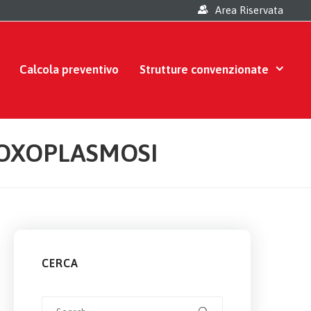
Area Riservata
Calcola preventivo
Strutture convenzionate
TOXOPLASMOSI
CERCA
Search