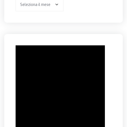
Archivio
per
anno