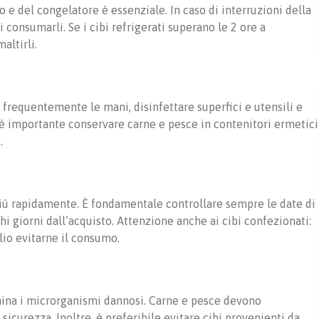
o e del congelatore è essenziale. In caso di interruzioni della
i consumarli. Se i cibi refrigerati superano le 2 ore a
altirli.
 frequentemente le mani, disinfettare superfici e utensili e
e, è importante conservare carne e pesce in contenitori ermetici
.
 più rapidamente. È fondamentale controllare sempre le date di
i giorni dall’acquisto. Attenzione anche ai cibi confezionati:
lio evitarne il consumo.
ina i microrganismi dannosi. Carne e pesce devono
icurezza. Inoltre, è preferibile evitare cibi provenienti da