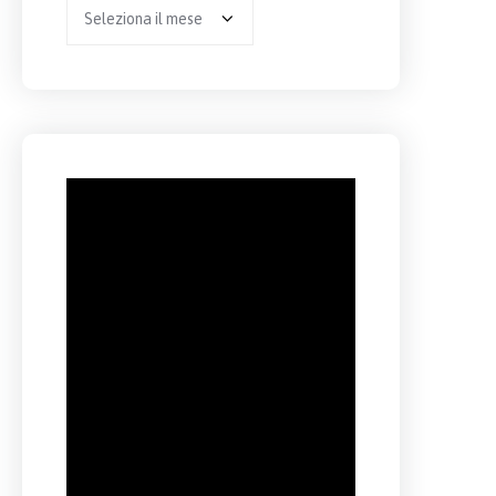
Archivio
per
anno