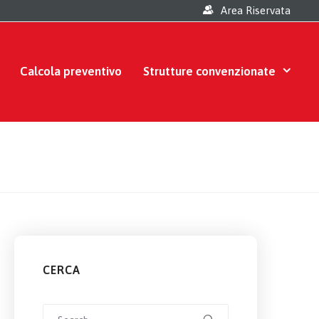
Area Riservata
Calcola preventivo
Strutture convenzionate
CERCA
Search