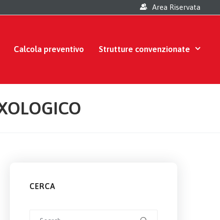
Area Riservata
Calcola preventivo
Strutture convenzionate
UXOLOGICO
CERCA
Search