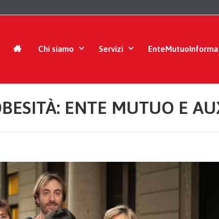
Chi siamo
Servizi
EnteMutuoInforma
OBESITÀ: ENTE MUTUO E A