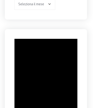
Archivio
per
anno