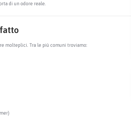
orta di un odore reale.
lfatto
ere molteplici. Tra le più comuni troviamo:
imer)