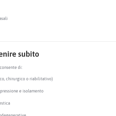
asali
i
enire subito
consente di:
, chirurgico o riabilitativo)
pressione e isolamento
estica
rodegenerative