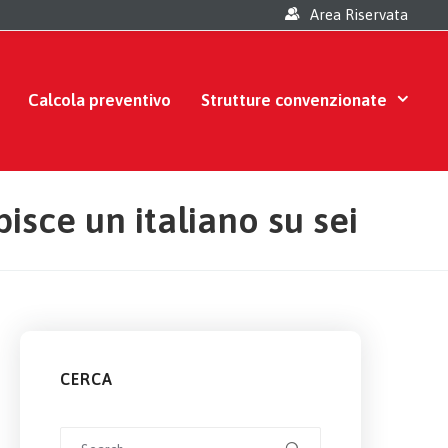
Area Riservata
Calcola preventivo
Strutture convenzionate
pisce un italiano su sei
CERCA
Search