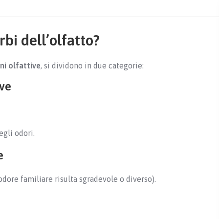
rbi dell’olfatto?
ni olfattive
, si dividono in due categorie:
ive
egli odori.
e
odore familiare risulta sgradevole o diverso).