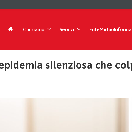
Chi siamo
Servizi
EnteMutuoInforma
l’epidemia silenziosa che col