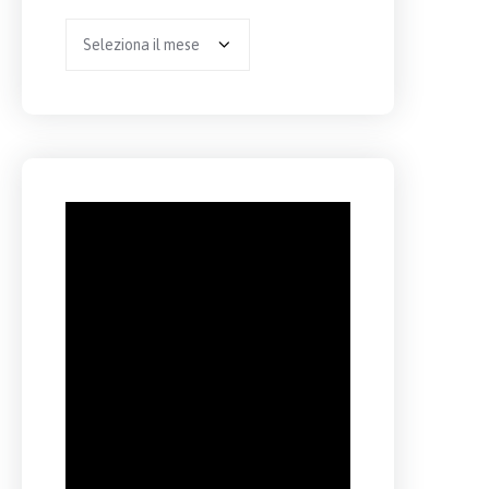
Archivio
per
anno