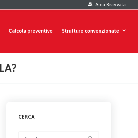
Area Riservata
Calcola preventivo
Strutture convenzionate
LA?
CERCA
Search