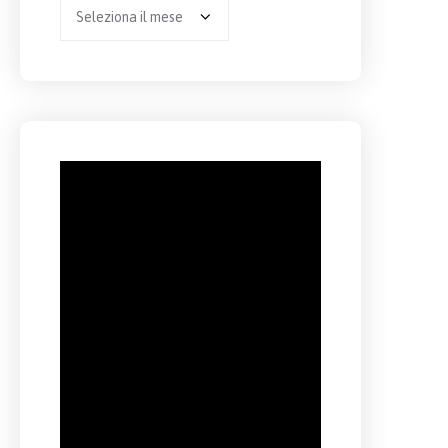
Archivio
per
anno