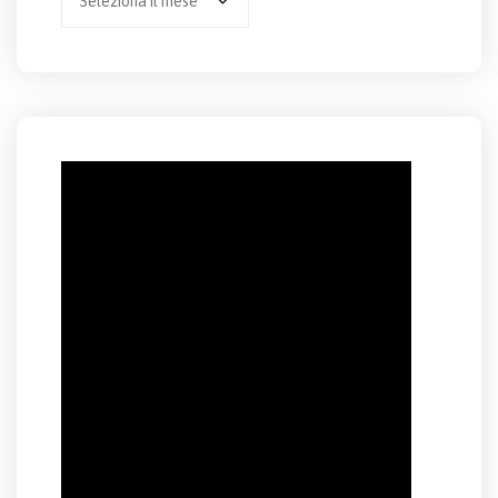
per
anno