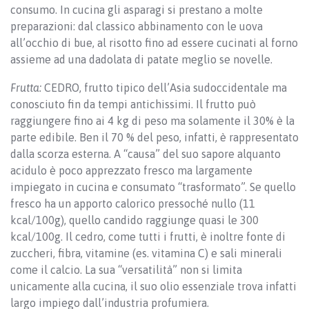
consumo. In cucina gli asparagi si prestano a molte
preparazioni: dal classico abbinamento con le uova
all’occhio di bue, al risotto fino ad essere cucinati al forno
assieme ad una dadolata di patate meglio se novelle.
Frutta:
CEDRO, frutto tipico dell’Asia sudoccidentale ma
conosciuto fin da tempi antichissimi. Il frutto può
raggiungere fino ai 4 kg di peso ma solamente il 30% è la
parte edibile. Ben il 70 % del peso, infatti, è rappresentato
dalla scorza esterna. A “causa” del suo sapore alquanto
acidulo è poco apprezzato fresco ma largamente
impiegato in cucina e consumato “trasformato”. Se quello
fresco ha un apporto calorico pressoché nullo (11
kcal/100g), quello candido raggiunge quasi le 300
kcal/100g. Il cedro, come tutti i frutti, è inoltre fonte di
zuccheri, fibra, vitamine (es. vitamina C) e sali minerali
come il calcio. La sua “versatilità” non si limita
unicamente alla cucina, il suo olio essenziale trova infatti
largo impiego dall’industria profumiera.