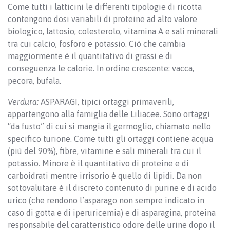
Come tutti i latticini le differenti tipologie di ricotta
contengono dosi variabili di proteine ad alto valore
biologico, lattosio, colesterolo, vitamina A e sali minerali
tra cui calcio, fosforo e potassio. Ciò che cambia
maggiormente è il quantitativo di grassi e di
conseguenza le calorie. In ordine crescente: vacca,
pecora, bufala.
Verdura:
ASPARAGI, tipici ortaggi primaverili,
appartengono alla famiglia delle Liliacee. Sono ortaggi
“da fusto” di cui si mangia il germoglio, chiamato nello
specifico turione. Come tutti gli ortaggi contiene acqua
(più del 90%), fibre, vitamine e sali minerali tra cui il
potassio. Minore è il quantitativo di proteine e di
carboidrati mentre irrisorio è quello di lipidi. Da non
sottovalutare è il discreto contenuto di purine e di acido
urico (che rendono l’asparago non sempre indicato in
caso di gotta e di iperuricemia) e di asparagina, proteina
responsabile del caratteristico odore delle urine dopo il