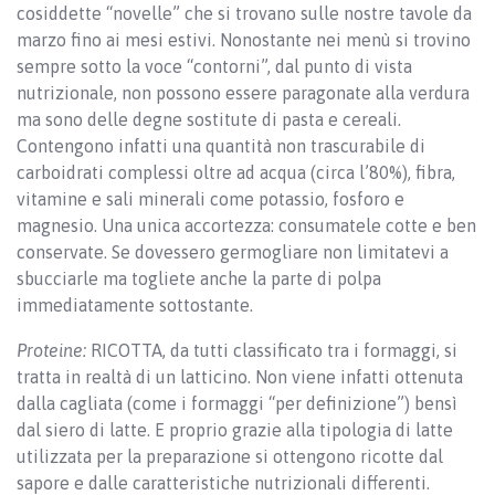
cosiddette “novelle” che si trovano sulle nostre tavole da
marzo fino ai mesi estivi. Nonostante nei menù si trovino
sempre sotto la voce “contorni”, dal punto di vista
nutrizionale, non possono essere paragonate alla verdura
ma sono delle degne sostitute di pasta e cereali.
Contengono infatti una quantità non trascurabile di
carboidrati complessi oltre ad acqua (circa l’80%), fibra,
vitamine e sali minerali come potassio, fosforo e
magnesio. Una unica accortezza: consumatele cotte e ben
conservate. Se dovessero germogliare non limitatevi a
sbucciarle ma togliete anche la parte di polpa
immediatamente sottostante.
Proteine:
RICOTTA, da tutti classificato tra i formaggi, si
tratta in realtà di un latticino. Non viene infatti ottenuta
dalla cagliata (come i formaggi “per definizione”) bensì
dal siero di latte. E proprio grazie alla tipologia di latte
utilizzata per la preparazione si ottengono ricotte dal
sapore e dalle caratteristiche nutrizionali differenti.