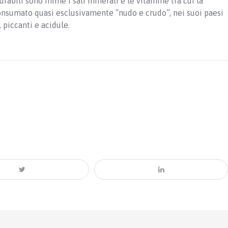
rabili sono infine i sali minerali e le vitamine tra cui la
consumato quasi esclusivamente “nudo e crudo”, nei suoi paesi
, piccanti e acidule.