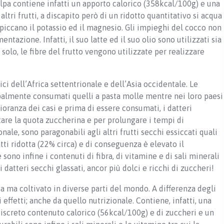
olpa contiene infatti un apporto calorico (358kcal/100g) e una
altri frutti, a discapito però di un ridotto quantitativo si acqua
 spiccano il potassio ed il magnesio. Gli impieghi del cocco non
ntazione. Infatti, il suo latte ed il suo olio sono utilizzati sia
 solo, le fibre del frutto vengono utilizzate per realizzare
ci dell’Africa settentrionale e dell’Asia occidentale. Le
palmente consumati quelli a pasta molle mentre nei loro paesi
gioranza dei casi e prima di essere consumati, i datteri
re la quota zuccherina e per prolungare i tempi di
nale, sono paragonabili agli altri frutti secchi essiccati quali
atti ridotta (22% circa) e di conseguenza è elevato il
sono infine i contenuti di fibra, di vitamine e di sali minerali
i datteri secchi glassati, ancor più dolci e ricchi di zuccheri!
a ma coltivato in diverse parti del mondo. A differenza degli
i effetti; anche da quello nutrizionale. Contiene, infatti, una
 discreto contenuto calorico (56kcal/100g) e di zuccheri e un