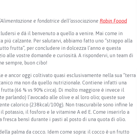
ll’Alimentazione e fondatrice dell’associazione
Robin Foood
ludersi e dà il benvenuto a quello a venire. Mai come in
ta più calzante. Per salutarvi, abbiamo fatto uno “strappo alla
utto frutta”, per concludere in dolcezza l’anno e questa
zio alle vostre domande e curiosità. A rispondervi, un team di
ome sempre, buon cibo!
 e ancor oggi coltivato quasi esclusivamente nella sua “terra
otanico ma non da quello nutrizionale. Contiene infatti una
frutta (66 % vs 90% circa). Di molto maggiore è invece il
parlando) l’avocado alle olive e al loro olio; queste sue
ente calorico (238kcal/100g). Non trascurabile sono infine le
 il potassio, il fosforo e le vitamine A ed E. Come inserirlo a
 fresca bensì durante i pasti al posto di una quota di olio.
 della palma da cocco. Idem come sopra: il cocco è un frutto