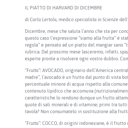
IL PIATTO DI HARVARD DI DICEMBRE
di Carla Lertola, medico specialista in Scienze de
Dicembre, mese che saluta l’anno che sta per conc
questo caso l’espressione “siamo alla frutta” è sta
regola” e pensato ad un piatto del mangiar sano “t
rubrica. Dal prossimo mese lasceremo, infatti, spa
esperte pronte a risolvere ogni vostro dubbio. C
“Frutta”:
AVOCADO, originario dell’America centrale
madre”, l’avocado è un frutto dal punto di vista b
percentuale minore di acqua rispetto alla comune 
contenuto lipidico che accomuna (nutrizionalmente 
caratteristiche lo rendono dunque un frutto altam
quote di sali minerali e di vitamine; primi tra tutti
tavola? Non consumatelo in sostituzione alla frutta
“Frutta”:
COCCO, di origini indonesiane, è il frutto