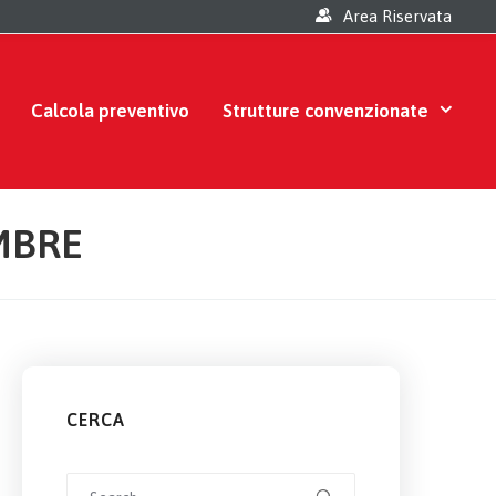
Area Riservata
Calcola preventivo
Strutture convenzionate
MBRE
CERCA
Search