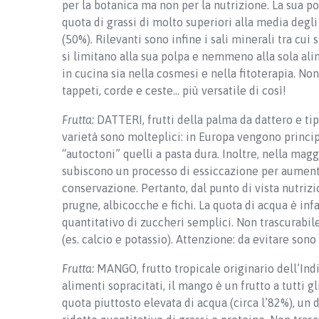
per la botanica ma non per la nutrizione. La sua p
quota di grassi di molto superiori alla media degli 
(50%). Rilevanti sono infine i sali minerali tra cui
si limitano alla sua polpa e nemmeno alla sola alime
in cucina sia nella cosmesi e nella fitoterapia. Non
tappeti, corde e ceste… più versatile di così!
Frutta:
DATTERI, frutti della palma da dattero e tipi
varietà sono molteplici: in Europa vengono princi
“autoctoni” quelli a pasta dura. Inoltre, nella mag
subiscono un processo di essiccazione per aumenta
conservazione. Pertanto, dal punto di vista nutrizio
prugne, albicocche e fichi. La quota di acqua è inf
quantitativo di zuccheri semplici. Non trascurabile 
(es. calcio e potassio). Attenzione: da evitare sono 
Frutta:
MANGO, frutto tropicale originario dell’Indi
alimenti sopracitati, il mango è un frutto a tutti gl
quota piuttosto elevata di acqua (circa l’82%), un