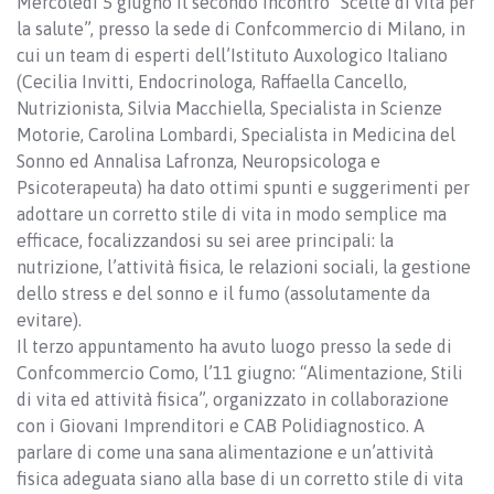
Mercoledì 5 giugno il secondo incontro “Scelte di vita per
la salute”, presso la sede di Confcommercio di Milano, in
cui un team di esperti dell’Istituto Auxologico Italiano
(Cecilia Invitti, Endocrinologa, Raffaella Cancello,
Nutrizionista, Silvia Macchiella, Specialista in Scienze
Motorie, Carolina Lombardi, Specialista in Medicina del
Sonno ed Annalisa Lafronza, Neuropsicologa e
Psicoterapeuta) ha dato ottimi spunti e suggerimenti per
adottare un corretto stile di vita in modo semplice ma
efficace, focalizzandosi su sei aree principali: la
nutrizione, l’attività fisica, le relazioni sociali, la gestione
dello stress e del sonno e il fumo (assolutamente da
evitare).
Il terzo appuntamento ha avuto luogo presso la sede di
Confcommercio Como, l’11 giugno: “Alimentazione, Stili
di vita ed attività fisica”, organizzato in collaborazione
con i Giovani Imprenditori e CAB Polidiagnostico. A
parlare di come una sana alimentazione e un’attività
fisica adeguata siano alla base di un corretto stile di vita