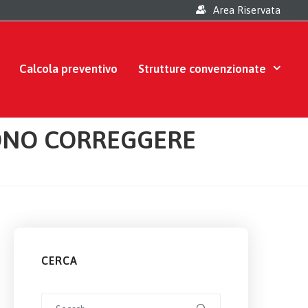
Area Riservata
Calcola preventivo
Strutture convenzionate
SONO CORREGGERE
CERCA
Search