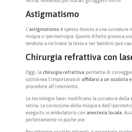
retina, rendendo più sfocati gli oggetti vicini.
Astigmatismo
L’
astigmatismo
è spesso dovuto a una curvatura i
miopia o ipermetropia. Questo difetto provoca una 
tendono a inclinare la testa e nei bambini può caus
Chirurgia refrattiva con las
Oggi, la
chirurgia refrattiva
permette di correggere 
sottolinea l’importanza di
affidarsi a un oculista 
procedere all’intervento.
Le tecnologie laser modificano la curvatura della
retina. La correzione della miopia e dell’ipermetr
eseguito in ambulatorio con
anestesia locale
, du
perfettamente in poche ore.
Per ottenere risultati ottimali, è essenziale rivol