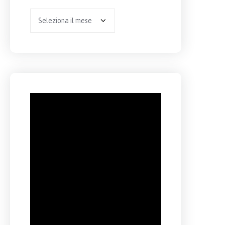
Archivio
per
anno