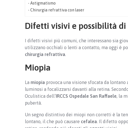
Astigmatismo
Chirurgia refrattiva con laser
Difetti visivi e possibilità d
I difetti visivi più comuni, che interessano sia gio
utilizzano occhiali o lenti a contatto, ma oggi è po
chirurgia refrattiva
.
Miopia
La
miopia
provoca una visione sfocata da lontano a
luminosi a focalizzarsi davanti alla retina. Second
Oculistica dell’
IRCCS Ospedale San Raffaele
, la 
pubertà.
Un segno distintivo dei miopi non corretti è la t
lontano, il che può causare
cefalea
. Il difetto oppo