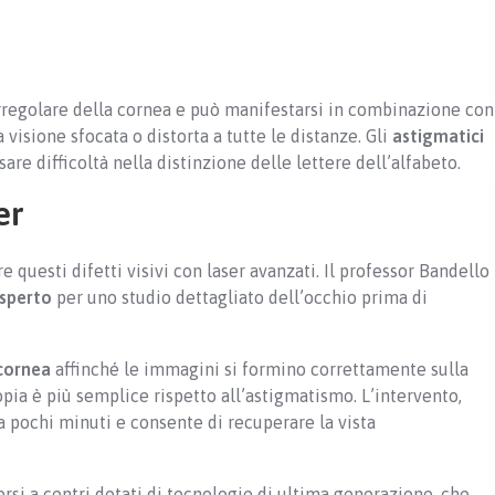
rregolare della cornea e può manifestarsi in combinazione con
visione sfocata o distorta a tutte le distanze. Gli
astigmatici
are difficoltà nella distinzione delle lettere dell’alfabeto.
er
questi difetti visivi con laser avanzati. Il professor Bandello
esperto
per uno studio dettagliato dell’occhio prima di
cornea
affinché le immagini si formino correttamente sulla
opia è più semplice rispetto all’astigmatismo. L’intervento,
ra pochi minuti e consente di recuperare la vista
gersi a centri dotati di tecnologie di ultima generazione, che