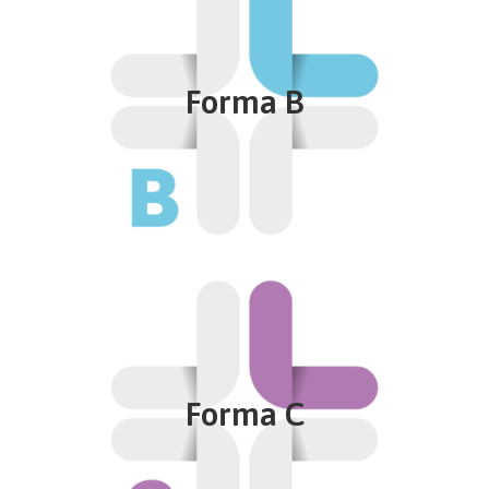
Assistenza specialistica ambulatoriale ed altri
contributi
Forma B
Integrativa del servizio pubblico e sostitutiva per
ottenere in tempi brevi le prestazioni sanitarie di
assistenza specialistica ambulatoriale
Approfondisci
Forma C
Assistenza ospedaliera
Scelta da chi desidera una valida assistenza
Forma C
ospedaliera anche presso strutture sanitarie private.
Fino al massimale annuo di spesa per l’assistenza
ospedaliera di € 155.000,00 per persona.