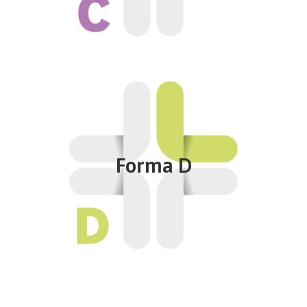
Approfondisci
Forma D
Assistenza specialistica ambulatoriale ed altri
contributi
Soddisfa chi vuole ottenere una protezione più
Forma D
ampia, comprensiva delle prestazioni di assistenza
specialistica ambulatoriale e assistenza ospedaliera.
Fino al massimale annuo di spesa per l’assistenza
ospedaliera di € 155.000,00 per persona
Approfondisci