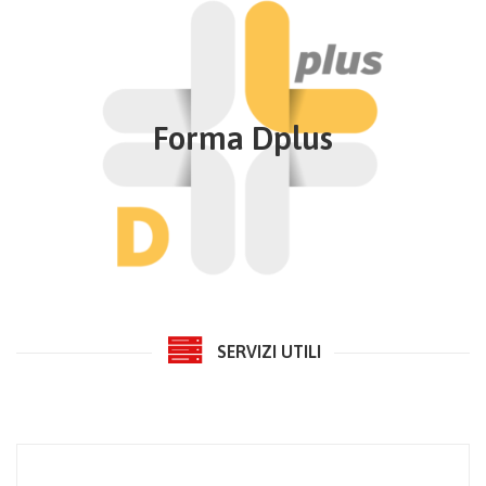
Forma Dplus
Assistenza specialistica ambulatoriale ed altri
contributi
Soddisfa chi vuole ottenere una protezione più
Forma Dplus
ampia, comprensiva delle prestazioni di assistenza
specialistica ambulatoriale e assistenza ospedaliera.
Fino al massimale annuo di spesa per l’assistenza
ospedaliera di € 155.000,00 per persona
Approfondisci
SERVIZI UTILI