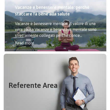
Vacanze e benessere mentale: perché
staccare fa bene alla salute
Vacanze e benessere mentale: il valore di una
vera pausa Vacanze e benessere mentale sono
strettamente collegati perché conce...
Read more
Referente Area
italo.testa@entemutuomilano.it
ITALO TESTA –
Referente Area
Tel. 339 85 44 971
CONTATTACI