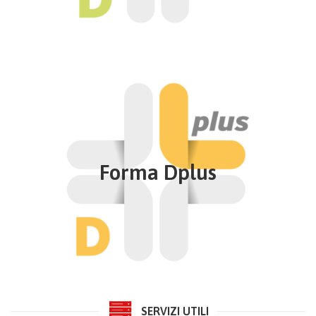
Approfondisci
Forma Dplus
Assistenza specialistica ambulatoriale ed altri
contributi
Soddisfa chi vuole ottenere una protezione più
Forma Dplus
ampia, comprensiva delle prestazioni di assistenza
specialistica ambulatoriale e assistenza ospedaliera.
Fino al massimale annuo di spesa per l’assistenza
ospedaliera di € 155.000,00 per persona
Approfondisci
SERVIZI UTILI