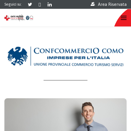
Area Riservata
Seguici su:
Referente Area
andrea.pizzi@entemutuomilano.it
ANDREA PIZZI –