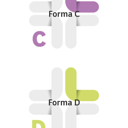
Scelta da chi desidera una valida assistenza
Forma C
ospedaliera anche presso strutture sanitarie private.
Fino al massimale annuo di spesa per l’assistenza
ospedaliera di € 155.000,00 per persona.
Approfondisci
Forma D
Assistenza specialistica ambulatoriale ed altri
contributi
Soddisfa chi vuole ottenere una protezione più
Forma D
ampia, comprensiva delle prestazioni di assistenza
specialistica ambulatoriale e assistenza ospedaliera.
Fino al massimale annuo di spesa per l’assistenza
ospedaliera di € 155.000,00 per persona