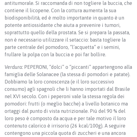
antitumorale. Si raccomanda di non togliere la buccia, che
contiene il licopene. Con la cottura aumenta la sua
biodisponibilità, ed è molto importante in quanto è un
potente antiossidante che aiuta a prevenire i tumori,
soprattutto quello della prostata. Se si prepara la passata,
non è necessario utilizzare il setaccio: basta togliere la
parte centrale del pomodoro, “l’acquetta” e i semini,
frullare la polpa con la buccia e poi far bollire.
Verdura:
PEPERONI, “dolci” o “piccanti” appartengono alla
famiglia delle Solanacee (la stessa di pomodori e patate).
Dobbiamo la loro conoscenza (e il loro successivo
consumo) agli spagnoli che li hanno importati dal Brasile
nel XVI secolo. Con i peperoni vale la stessa regola dei
pomodori: frutti (o meglio bacche) a livello botanico ma
ortaggi dal punto di vista nutrizionale. Più del 90 % del
loro peso è composto da acqua e per tale motivo il loro
contenuto calorico è irrisorio (26 kcal/100g). A seguire
contengono una piccola quota di zuccheri e una ancora