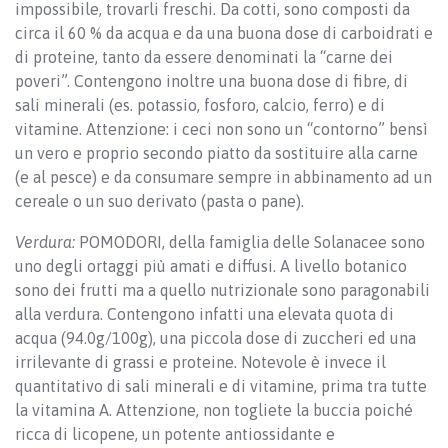
impossibile, trovarli freschi. Da cotti, sono composti da
circa il 60 % da acqua e da una buona dose di carboidrati e
di proteine, tanto da essere denominati la “carne dei
poveri”. Contengono inoltre una buona dose di fibre, di
sali minerali (es. potassio, fosforo, calcio, ferro) e di
vitamine. Attenzione: i ceci non sono un “contorno” bensì
un vero e proprio secondo piatto da sostituire alla carne
(e al pesce) e da consumare sempre in abbinamento ad un
cereale o un suo derivato (pasta o pane).
Verdura:
POMODORI, della famiglia delle Solanacee sono
uno degli ortaggi più amati e diffusi. A livello botanico
sono dei frutti ma a quello nutrizionale sono paragonabili
alla verdura. Contengono infatti una elevata quota di
acqua (94.0g/100g), una piccola dose di zuccheri ed una
irrilevante di grassi e proteine. Notevole è invece il
quantitativo di sali minerali e di vitamine, prima tra tutte
la vitamina A. Attenzione, non togliete la buccia poiché
ricca di licopene, un potente antiossidante e