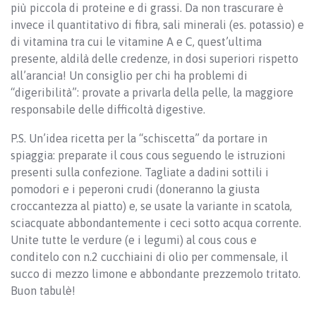
più piccola di proteine e di grassi. Da non trascurare è
invece il quantitativo di fibra, sali minerali (es. potassio) e
di vitamina tra cui le vitamine A e C, quest’ultima
presente, aldilà delle credenze, in dosi superiori rispetto
all’arancia! Un consiglio per chi ha problemi di
“digeribilità”: provate a privarla della pelle, la maggiore
responsabile delle difficoltà digestive.
P.S. Un’idea ricetta per la “schiscetta” da portare in
spiaggia: preparate il cous cous seguendo le istruzioni
presenti sulla confezione. Tagliate a dadini sottili i
pomodori e i peperoni crudi (doneranno la giusta
croccantezza al piatto) e, se usate la variante in scatola,
sciacquate abbondantemente i ceci sotto acqua corrente.
Unite tutte le verdure (e i legumi) al cous cous e
conditelo con n.2 cucchiaini di olio per commensale, il
succo di mezzo limone e abbondante prezzemolo tritato.
Buon tabulè!