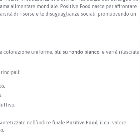
rama alimentare mondiale. Positive Food nasce per affrontare
arsità di risorse e le disuguaglianze sociali, promuovendo un
una colorazione uniforme,
blu su fondo bianco
, e verrà rilasciata
rincipali:
to.
o.
duttivo.
sintetizzato nell’indice finale
Positive Food
, il cui valore
o.