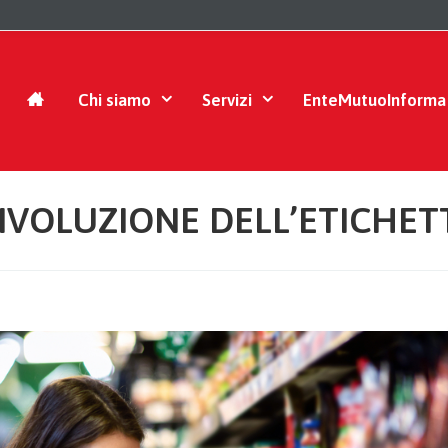
Chi siamo
Servizi
EnteMutuoInforma
 RIVOLUZIONE DELL’ETICHE