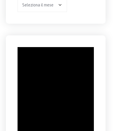
Archivio
per
anno