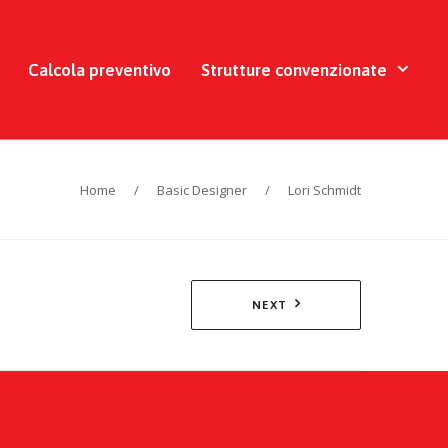
Calcola preventivo
Strutture convenzionate
Home
/
Basic Designer
/
Lori Schmidt
NEXT