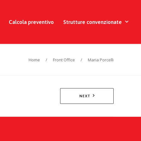
Calcola preventivo
Strutture convenzionate
Home
/
Front Office
/
Maria Porcelli
NEXT