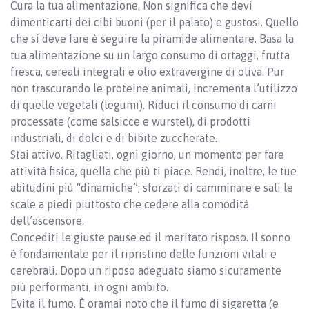
Cura la tua alimentazione. Non significa che devi
dimenticarti dei cibi buoni (per il palato) e gustosi. Quello
che si deve fare è seguire la piramide alimentare. Basa la
tua alimentazione su un largo consumo di ortaggi, frutta
fresca, cereali integrali e olio extravergine di oliva. Pur
non trascurando le proteine animali, incrementa l’utilizzo
di quelle vegetali (legumi). Riduci il consumo di carni
processate (come salsicce e wurstel), di prodotti
industriali, di dolci e di bibite zuccherate.
Stai attivo. Ritagliati, ogni giorno, un momento per fare
attività fisica, quella che più ti piace. Rendi, inoltre, le tue
abitudini più “dinamiche”; sforzati di camminare e sali le
scale a piedi piuttosto che cedere alla comodità
dell’ascensore.
Concediti le giuste pause ed il meritato risposo. Il sonno
è fondamentale per il ripristino delle funzioni vitali e
cerebrali. Dopo un riposo adeguato siamo sicuramente
più performanti, in ogni ambito.
Evita il fumo. È oramai noto che il fumo di sigaretta (e