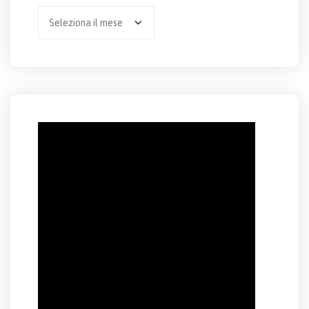
Archivio
per
anno