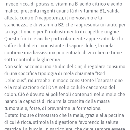
invece ricca di potassio, vitamina B, acido citrico e acido
malico; presenta ingenti quantità di vitamina B1, valida
alleata contro l’inappetenza, il nervosismo e la
stanchezza, e di vitamina B2, che rappresenta un aiuto per
la digestione e per l’irrobustimento di capelli e unghie.
Questo frutto è anche particolarmente apprezzato da chi
soffre di diabete: nonostante il sapore dolce, la mela
contiene una bassissima percentuale di zuccheri e tiene
sotto controllo la glicemia.
Non solo. Secondo uno studio del Cnr, il regolare consumo
di una specifica tipologia di mela chiamata “Red
Delicious”, ridurrebbe in modo consistente l’espressione
e la replicazione del DNA nelle cellule cancerose del
colon. Ciò è dovuto ai polifenoli contenuti nelle mele che
hanno la capacità di ridurre la crescita della massa
tumorale e, forse, di prevenirne la formazione.
È stato inoltre dimostrato che la mela, grazie alla pectina
di cui è ricca, stimola la digestione favorendo la salute
gastrica. La buccia, in particolare, che deve sempre essere