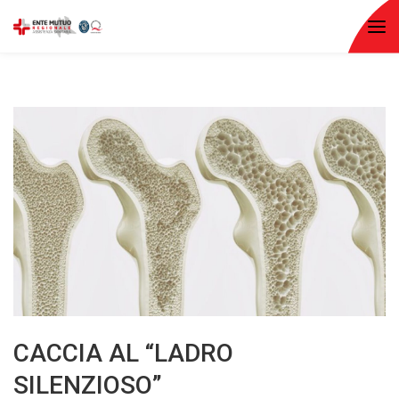
CACCIA AL “LADRO
SILENZIOSO”