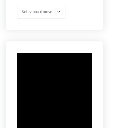
Archivio
per
anno