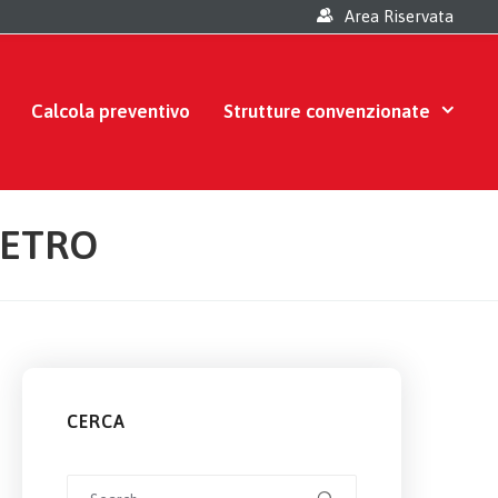
Area Riservata
Calcola preventivo
Strutture convenzionate
VETRO
CERCA
Search