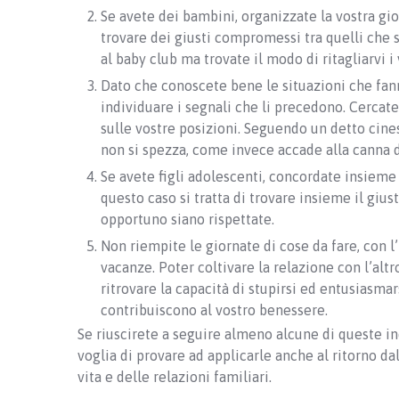
Se avete dei bambini, organizzate la vostra gi
trovare dei giusti compromessi tra quelli che son
al baby club ma trovate il modo di ritagliarvi i 
Dato che conoscete bene le situazioni che fanno
individuare i segnali che li precedono. Cerca
sulle vostre posizioni. Seguendo un detto cine
non si spezza, come invece accade alla canna d
Se avete figli adolescenti, concordate insieme a
questo caso si tratta di trovare insieme il giu
opportuno siano rispettate.
Non riempite le giornate di cose da fare, con l
vacanze. Poter coltivare la relazione con l’alt
ritrovare la capacità di stupirsi ed entusiasmar
contribuiscono al vostro benessere.
Se riuscirete a seguire almeno alcune di queste ind
voglia di provare ad applicarle anche al ritorno d
vita e delle relazioni familiari.