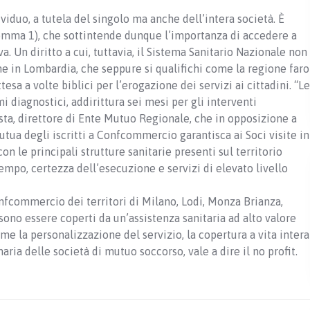
dividuo, a tutela del singolo ma anche dell’intera società. È
 comma 1), che sottintende dunque l’importanza di accedere a
. Un diritto a cui, tuttavia, il Sistema Sanitario Nazionale non
e in Lombardia, che seppure si qualifichi come la regione faro
ttesa a volte biblici per l’erogazione dei servizi ai cittadini. “Le
mi diagnostici, addirittura sei mesi per gli interventi
ta, direttore di Ente Mutuo Regionale, che in opposizione a
utua degli iscritti a Confcommercio garantisca ai Soci visite in
on le principali strutture sanitarie presenti sul territorio
tempo, certezza dell’esecuzione e servizi di elevato livello
Confcommercio dei territori di Milano, Lodi, Monza Brianza,
no essere coperti da un’assistenza sanitaria ad alto valore
me la personalizzazione del servizio, la copertura a vita intera
ria delle società di mutuo soccorso, vale a dire il no profit.