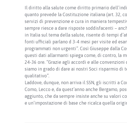
Il diritto alla salute come diritto primario dell’in
quanto prevede la Costituzione italiana (art. 32,
servizi di prevenzione e cura in maniera tempestiva
sempre riesce a dare risposte soddisfacenti – anch
in Italia sul tema della salute, risente di tempi d’a
fonti ufficiali parlano d 3-4 mesi per visite ed esa
programmati non urgenti”. Così Giuseppe dalla Cos
questi dati allarmanti spiega come, di contro, la m
24-36 ore. “Grazie agli accordi e alle convenzioni c
siamo in grado di dare ai nostri Soci risparmio di 
qualitativo”.
Laddove, dunque, non arriva il SSN, gli iscritti a 
Como, Lecco e, da quest’anno anche Bergamo, posso
aggiunto, che da sempre insiste anche su valori co
e un’impostazione di base che ricalca quella origina