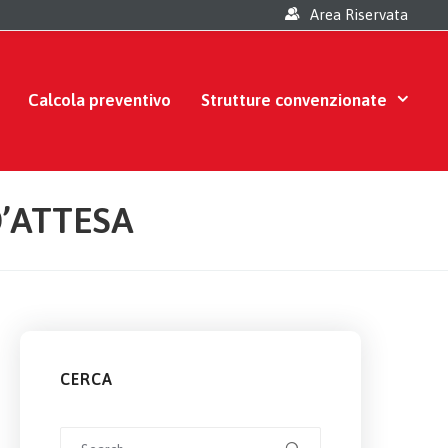
Area Riservata
Calcola preventivo
Strutture convenzionate
’ATTESA
CERCA
Search