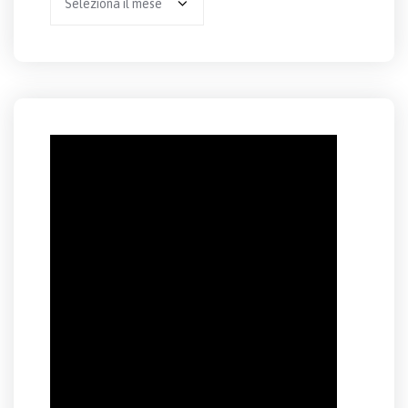
per
anno