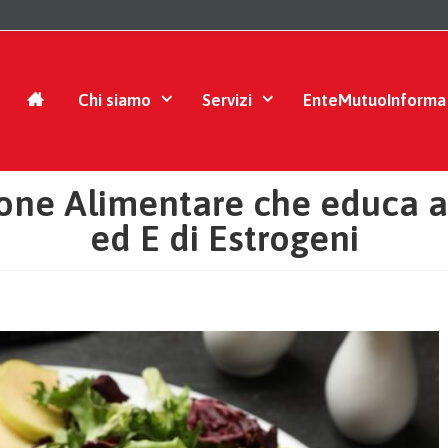
Chi siamo
Servizi
EnteMutuoInforma
ione Alimentare che educa a
ed E di Estrogeni