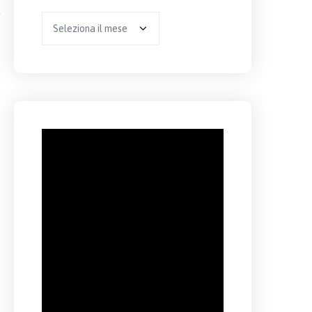
Archivio
per
anno