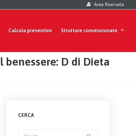
Area Riservata
Calcola preventivo
Strutture convenzionate
l benessere: D di Dieta
CERCA
Search