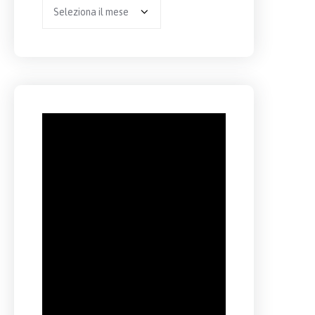
Archivio
per
anno