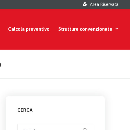
Area Riservata
Calcola preventivo
Strutture convenzionate
o
CERCA
Search