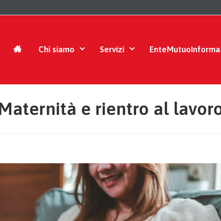
Chi siamo
Servizi
EnteMutuoInforma
Maternità e rientro al lavor