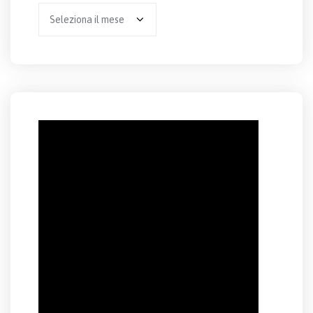
Archivio
per
anno