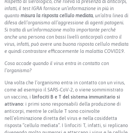
Rispetto al sierologico, che rileva la presenza di anticorpi,
infatti, il test IGRA fornisce un’informazione in più in
quanto
misura la risposta cellulo mediata
, un’altra linea di
difesa dell’organismo all’aggressione di agenti patogeni.
Si tratta di un’informazione molto importante perché
anche una persona con bassi livelli anticorpali contro il
virus, infatti, può avere una buona risposta cellulo mediata
e quindi contrastare efficacemente la malattia COVID19.
Cosa accade quando il virus entra in contatto con
l’organismo?
Una volta che l’organismo entra in contatto con un virus,
come ad esempio il SARS-CoV-2, o viene somministrato
un vaccino, i
linfociti B e T del sistema immunitario
si
attivano
: i primi sono responsabili della produzione di
anticorpi, mentre le cellule T sono coinvolte
nell’eliminazione diretta del virus e nella cosiddetta
risposta “cellulo mediata”. I linfociti T, infatti, si replicano
divenendo molto numerosi e attaccano i virus e le cellule