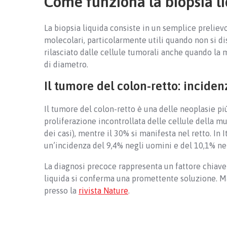
Come funziona la biopsia li
La biopsia liquida consiste in un semplice preliev
molecolari, particolarmente utili quando non si d
rilasciato dalle cellule tumorali anche quando la 
di diametro.
Il tumore del colon-retto: inciden
Il tumore del colon-retto è una delle neoplasie più
proliferazione incontrollata delle cellule della m
dei casi), mentre il 30% si manifesta nel retto. In 
un’incidenza del 9,4% negli uomini e del 10,1% ne
La diagnosi precoce rappresenta un fattore chiave n
liquida si conferma una promettente soluzione. Ma
presso la
rivista Nature
.