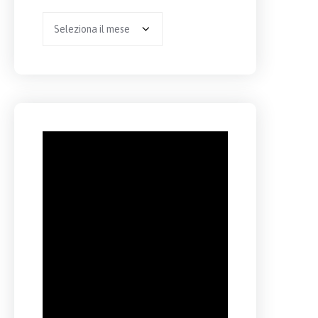
Archivio
per
anno