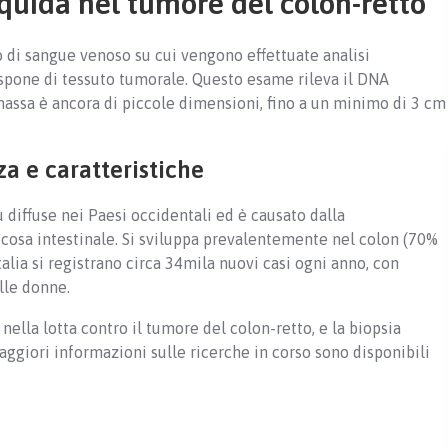
quida nel tumore del colon-retto
o di sangue venoso su cui vengono effettuate analisi
ispone di tessuto tumorale. Questo esame rileva il DNA
massa è ancora di piccole dimensioni, fino a un minimo di 3 cm
za e caratteristiche
 diffuse nei Paesi occidentali ed è causato dalla
ucosa intestinale. Si sviluppa prevalentemente nel colon (70%
Italia si registrano circa 34mila nuovi casi ogni anno, con
lle donne.
ella lotta contro il tumore del colon-retto, e la biopsia
ggiori informazioni sulle ricerche in corso sono disponibili