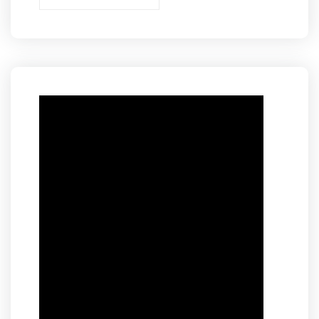
per
anno